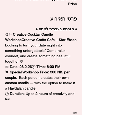
Ezion
פרטי האירוע
⬇️ 
הגרסה בעברית למטה
 ⬇️
🎨✨ 
Creative Cocktail Candle 
WorkshopCreative Crafts Cafe – Kfar Etzion
Looking to turn your date night into 
something unforgettable?Come relax, 
connect, and create something beautiful 
together 💛
📅 
Date:
23.2.26
🕗 
Time:
8:00 PM
🌟 
Special Workshop Price:
300 NIS per 
couple,  
Each person creates their 
own 
custom candle
 — with the option to make it 
a 
Havdalah candle
🕒 
Duration:
 Up to 
2 hours
 of creativity and 
fun
עוד