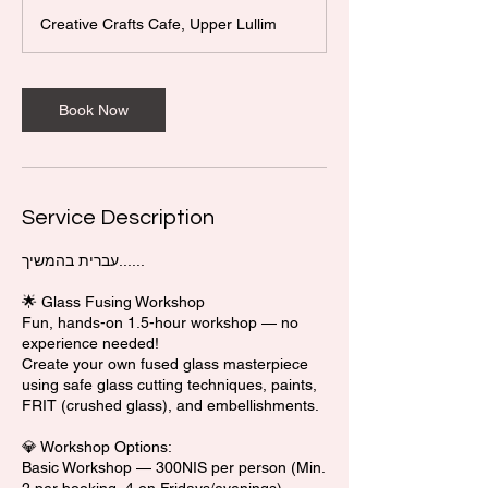
3
Creative Crafts Cafe, Upper Lullim
0
m
i
n
Book Now
Service Description
עברית בהמשיך......
🌟 Glass Fusing Workshop
Fun, hands-on 1.5-hour workshop — no
experience needed!
Create your own fused glass masterpiece
using safe glass cutting techniques, paints,
FRIT (crushed glass), and embellishments.
💎 Workshop Options:
Basic Workshop — 300NIS per person (Min.