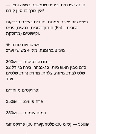
סדנה יצירתית וכיפית שנמשכת כשעה וחצי —
אין צורך בניסיון קודם!
פיוזינג זה יצירת אמנות ייחודית בעזרת טכניקות
חיתוך זכוכית, צבעים, פריט (Frit – זכוכית
מרוסקת) וקישוטים.
💎 אפשרויות סדנה:
מינ' 2 בהזמנה, מינ' 4 בשישי וערב
סדנה בסיסית — 300₪ —
נבחר יצירה בגודל 22x12 ס"מ מבין האופציות:
שלט לבית, מזוזה, צלחת, מחזיק נרות, שלטים
ועוד.
פרויקטים מיוחדים:
פרח פיוזינג — 350₪
דמות עומדת — 350₪
פרויקט זוגי (פלטה/קערה 30x30 ס"מ) — 550₪