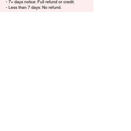
- 7+ days notice: Full refund or credit.
- Less than 7 days: No refund.
🎉 Private Groups (10+ participants)
- 30+ days notice: Full refund.
- Less than 30 days: No refund.
📅 Need to reschedule? Contact us as soon
as possible. We’ll do our best to help.
🛡️ Security restrictions If we are unable to
operate due to Home Front Command
restrictions, workshops may be rescheduled
or refunded.
━━━━━━━━━━━━━━
‏🎨 **מדיניות ביטולים**
‏💡 **סדנאות רגילות (‏2–10‏ משתתפים)**
• ‏48 שעות ומעלה: החזר מלא או זיכוי.
• פחות מ־‏48 שעות: ללא החזר.
‏🌟 **סדנאות קיץ, חגים ואירועים מיוחדים**
• ‏7 ימים ומעלה: החזר מלא או זיכוי.
• פחות מ־‏7 ימים: ללא החזר.