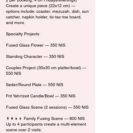
2 per booking, 4 on Fridays/evenings)
Create a unique piece (22x12 cm) —
options include: coaster, mezuzah, dish, sun
catcher, napkin holder, tic-tac-toe board,
and more.
Specialty Projects:
Fused Glass Flower — 350 NIS
Standing Character — 350 NIS
Couples Project (30x30 cm platter/bowl) —
550 NIS
Seder/Round Plate — 550 NIS
Frit Yahrtzeit Candle/Bowl — 350 NIS
Fused Glass Scene (2 sessions) — 550 NIS
👨‍👩‍👧‍👦 Family Fusing Scene — 800 NIS
Up to 4 participants create a multi-element
scene over 2 visits: